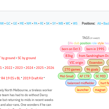
HW
•
GC
•
GE
•
ME
•
NM
•
PA
•
RI
•
SK
•
SY
•
WB
•
WC
•
WS
Positions:
All
•
Bac