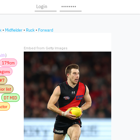
k
•
Midfielder
•
Ruck
•
Forward