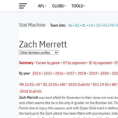
AFL
CLUBS
TOOLS
Stat Machine
Team lists:
All
•
AD
•
BL
•
CA
•
CO
•
ES
•
FR
•