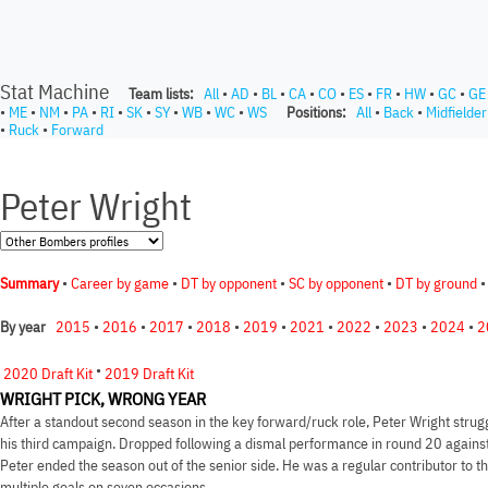
Stat Machine
Team lists:
All
•
AD
•
BL
•
CA
•
CO
•
ES
•
FR
•
HW
•
GC
•
GE
•
ME
•
NM
•
PA
•
RI
•
SK
•
SY
•
WB
•
WC
•
WS
Positions:
All
•
Back
•
Midfielder
•
Ruck
•
Forward