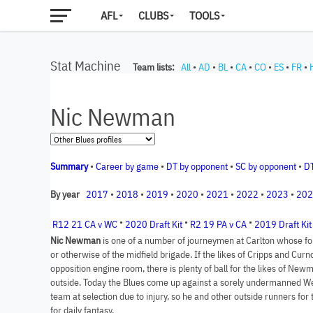
AFL
CLUBS
TOOLS
Stat Machine
Team lists:
All
•
AD
•
BL
•
CA
•
CO
•
ES
•
FR
•