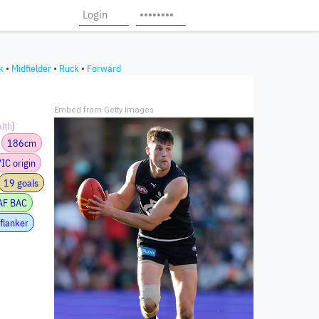
k
•
Midfielder
•
Ruck
•
Forward