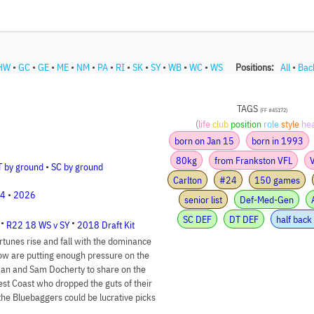
HW
•
GC
•
GE
•
ME
•
NM
•
PA
•
RI
•
SK
•
SY
•
WB
•
WC
•
WS
Positions:
All
•
Bac