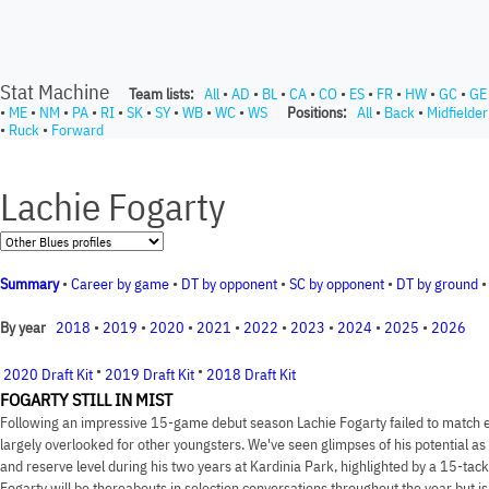
Stat Machine
Team lists:
All
•
AD
•
BL
•
CA
•
CO
•
ES
•
FR
•
HW
•
GC
•
GE
•
ME
•
NM
•
PA
•
RI
•
SK
•
SY
•
WB
•
WC
•
WS
Positions:
All
•
Back
•
Midfielder
•
Ruck
•
Forward