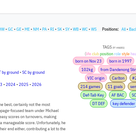
HW
•
GC
•
GE
•
ME
•
NM
•
PA
•
RI
•
SK
•
SY
•
WB
•
WC
•
WS
Positions:
All
•
Bac