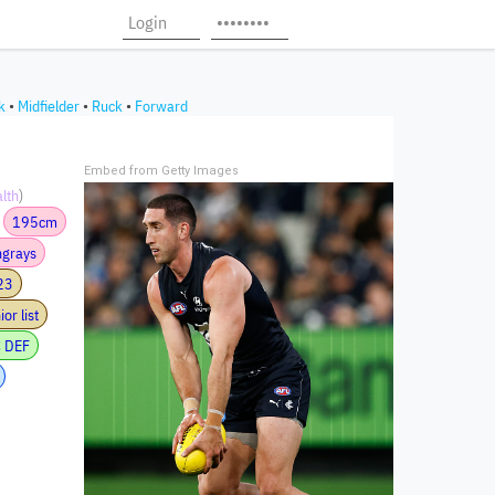
k
•
Midfielder
•
Ruck
•
Forward