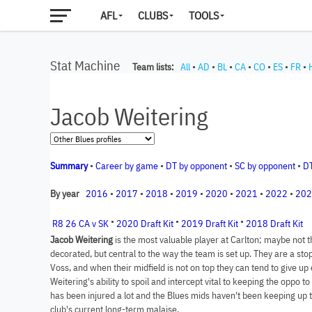
AFL
CLUBS
TOOLS
Stat Machine
Team lists:
All
•
AD
•
BL
•
CA
•
CO
•
ES
•
FR
•