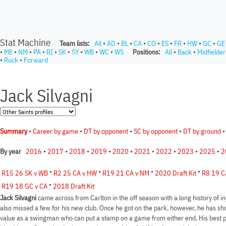
Stat Machine
Team lists:
All
•
AD
•
BL
•
CA
•
CO
•
ES
•
FR
•
HW
•
GC
•
GE
•
ME
•
NM
•
PA
•
RI
•
SK
•
SY
•
WB
•
WC
•
WS
Positions:
All
•
Back
•
Midfielder
•
Ruck
•
Forward