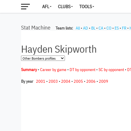
AFL
CLUBS
TOOLS
Stat Machine
Team lists:
All
•
AD
•
BL
•
CA
•
CO
•
ES
•
FR
•