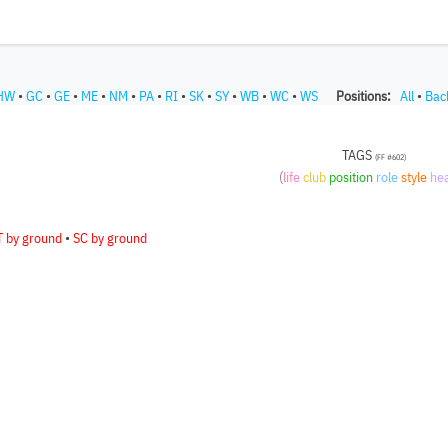
HW
•
GC
•
GE
•
ME
•
NM
•
PA
•
RI
•
SK
•
SY
•
WB
•
WC
•
WS
Positions:
All
•
Bac