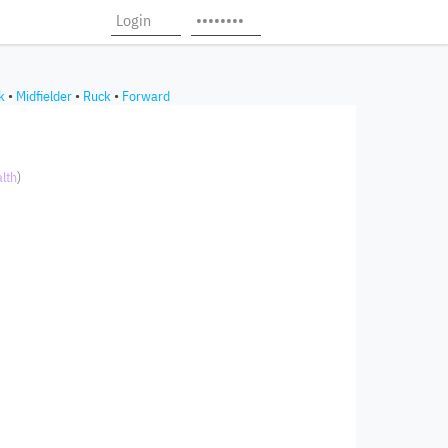
k
•
Midfielder
•
Ruck
•
Forward