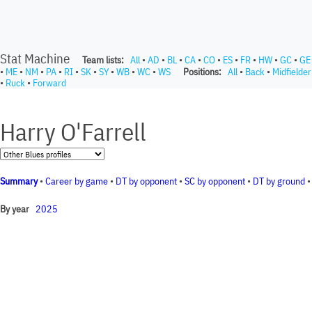
Stat Machine
Team lists:
All
•
AD
•
BL
•
CA
•
CO
•
ES
•
FR
•
HW
•
GC
•
GE
•
ME
•
NM
•
PA
•
RI
•
SK
•
SY
•
WB
•
WC
•
WS
Positions:
All
•
Back
•
Midfielder
•
Ruck
•
Forward