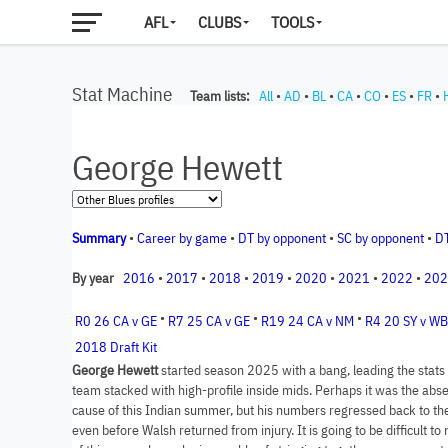
AFL
CLUBS
TOOLS
Stat Machine
Team lists:
All
•
AD
•
BL
•
CA
•
CO
•
ES
•
FR
•