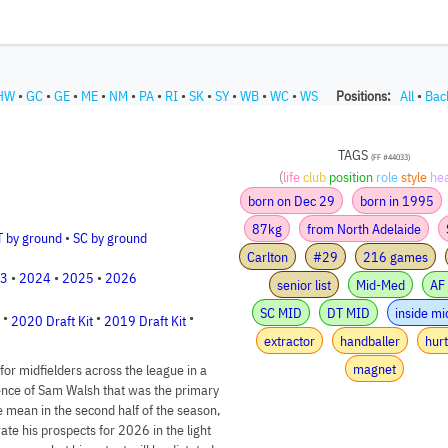
HW
•
GC
•
GE
•
ME
•
NM
•
PA
•
RI
•
SK
•
SY
•
WB
•
WC
•
WS
Positions:
All
•
Bac