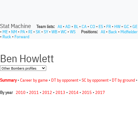
Stat Machine
Team lists:
All
•
AD
•
BL
•
CA
•
CO
•
ES
•
FR
•
HW
•
GC
•
GE
•
ME
•
NM
•
PA
•
RI
•
SK
•
SY
•
WB
•
WC
•
WS
Positions:
All
•
Back
•
Midfielder
•
Ruck
•
Forward