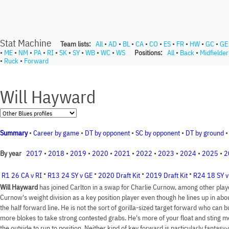
Stat Machine
Team lists:
All
•
AD
•
BL
•
CA
•
CO
•
ES
•
FR
•
HW
•
GC
•
GE
•
ME
•
NM
•
PA
•
RI
•
SK
•
SY
•
WB
•
WC
•
WS
Positions:
All
•
Back
•
Midfielder
•
Ruck
•
Forward