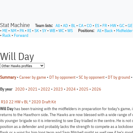
Stat Machine
Team lists:
All
•
AD
•
BL
•
CA
•
CO
•
ES
•
FR
•
HW
•
GC
•
GE
•
ME
•
NM
•
PA
•
RI
•
SK
•
SY
•
WB
•
WC
•
WS
Positions:
All
•
Back
•
Midfielder
•
Ruck
•
Forward