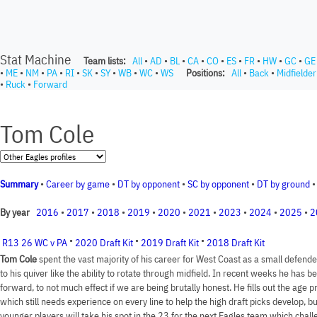
Stat Machine
Team lists:
All
•
AD
•
BL
•
CA
•
CO
•
ES
•
FR
•
HW
•
GC
•
GE
•
ME
•
NM
•
PA
•
RI
•
SK
•
SY
•
WB
•
WC
•
WS
Positions:
All
•
Back
•
Midfielder
•
Ruck
•
Forward