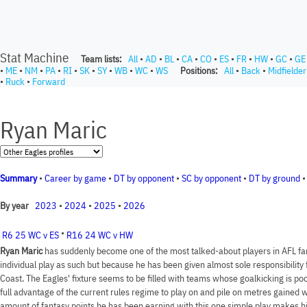
Stat Machine
Team lists:
All
•
AD
•
BL
•
CA
•
CO
•
ES
•
FR
•
HW
•
GC
•
GE
•
ME
•
NM
•
PA
•
RI
•
SK
•
SY
•
WB
•
WC
•
WS
Positions:
All
•
Back
•
Midfielder
•
Ruck
•
Forward