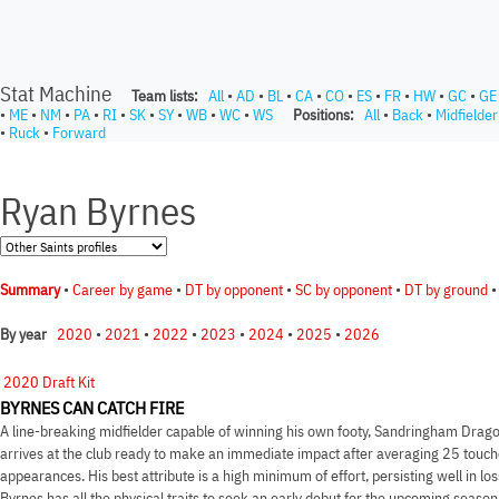
Stat Machine
Team lists:
All
•
AD
•
BL
•
CA
•
CO
•
ES
•
FR
•
HW
•
GC
•
GE
•
ME
•
NM
•
PA
•
RI
•
SK
•
SY
•
WB
•
WC
•
WS
Positions:
All
•
Back
•
Midfielder
•
Ruck
•
Forward