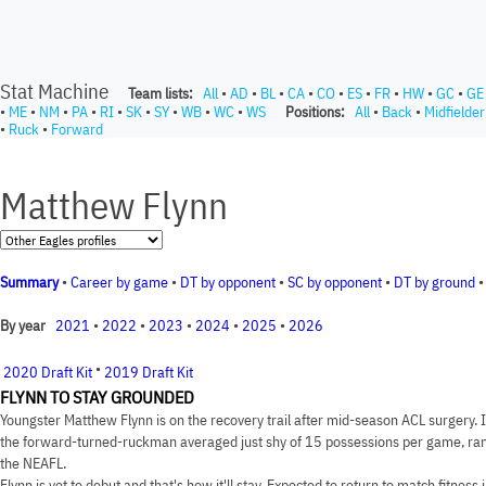
Stat Machine
Team lists:
All
•
AD
•
BL
•
CA
•
CO
•
ES
•
FR
•
HW
•
GC
•
GE
•
ME
•
NM
•
PA
•
RI
•
SK
•
SY
•
WB
•
WC
•
WS
Positions:
All
•
Back
•
Midfielder
•
Ruck
•
Forward