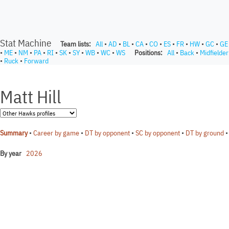
Stat Machine
Team lists:
All
•
AD
•
BL
•
CA
•
CO
•
ES
•
FR
•
HW
•
GC
•
GE
•
ME
•
NM
•
PA
•
RI
•
SK
•
SY
•
WB
•
WC
•
WS
Positions:
All
•
Back
•
Midfielder
•
Ruck
•
Forward