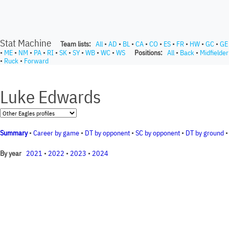
Stat Machine
Team lists:
All
•
AD
•
BL
•
CA
•
CO
•
ES
•
FR
•
HW
•
GC
•
GE
•
ME
•
NM
•
PA
•
RI
•
SK
•
SY
•
WB
•
WC
•
WS
Positions:
All
•
Back
•
Midfielder
•
Ruck
•
Forward