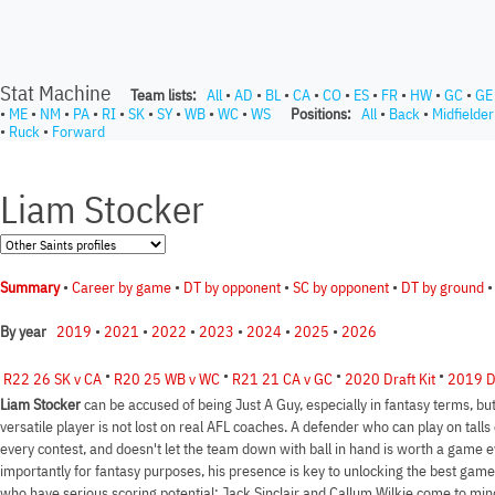
Stat Machine
Team lists:
All
•
AD
•
BL
•
CA
•
CO
•
ES
•
FR
•
HW
•
GC
•
GE
•
ME
•
NM
•
PA
•
RI
•
SK
•
SY
•
WB
•
WC
•
WS
Positions:
All
•
Back
•
Midfielder
•
Ruck
•
Forward