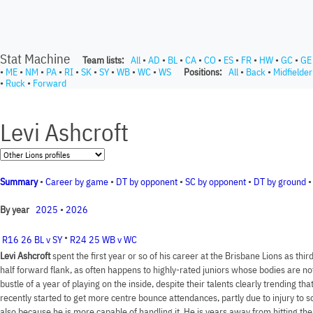
Stat Machine
Team lists:
All
•
AD
•
BL
•
CA
•
CO
•
ES
•
FR
•
HW
•
GC
•
GE
•
ME
•
NM
•
PA
•
RI
•
SK
•
SY
•
WB
•
WC
•
WS
Positions:
All
•
Back
•
Midfielder
•
Ruck
•
Forward