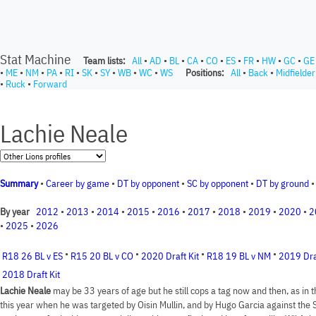
Stat Machine
Team lists:
All
•
AD
•
BL
•
CA
•
CO
•
ES
•
FR
•
HW
•
GC
•
GE
•
ME
•
NM
•
PA
•
RI
•
SK
•
SY
•
WB
•
WC
•
WS
Positions:
All
•
Back
•
Midfielder
•
Ruck
•
Forward