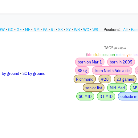
HW
•
GC
•
GE
•
ME
•
NM
•
PA
•
RI
•
SK
•
SY
•
WB
•
WC
•
WS
Positions:
All
•
Bac