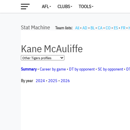
AFL
CLUBS
TOOLS
Stat Machine
Team lists:
All
•
AD
•
BL
•
CA
•
CO
•
ES
•
FR
•