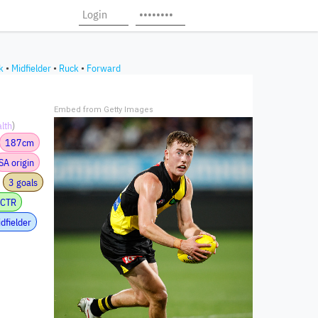
k
•
Midfielder
•
Ruck
•
Forward