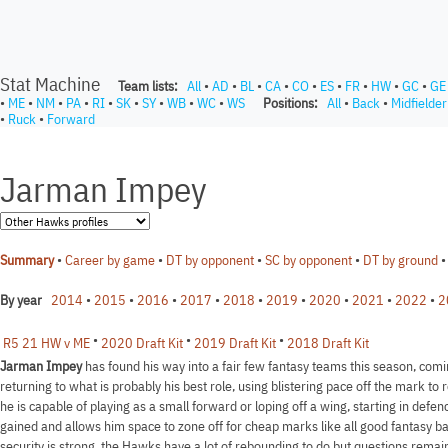
Stat Machine
Team lists:
All
•
AD
•
BL
•
CA
•
CO
•
ES
•
FR
•
HW
•
GC
•
GE
•
ME
•
NM
•
PA
•
RI
•
SK
•
SY
•
WB
•
WC
•
WS
Positions:
All
•
Back
•
Midfielder
•
Ruck
•
Forward