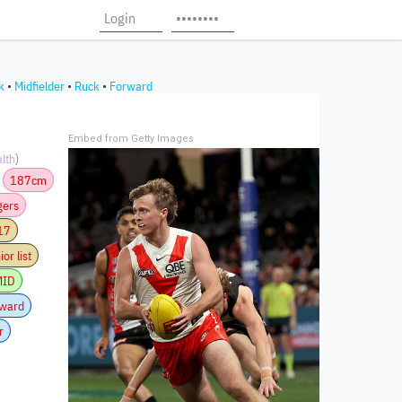
k
•
Midfielder
•
Ruck
•
Forward