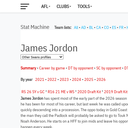
AFL
CLUBS
TOOLS
Stat Machine
Team lists:
All
•
AD
•
BL
•
CA
•
CO
•
ES
•
FR
•