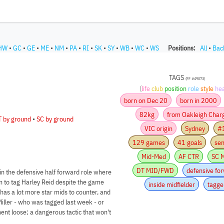
HW
•
GC
•
GE
•
ME
•
NM
•
PA
•
RI
•
SK
•
SY
•
WB
•
WC
•
WS
Positions:
All
•
Bac