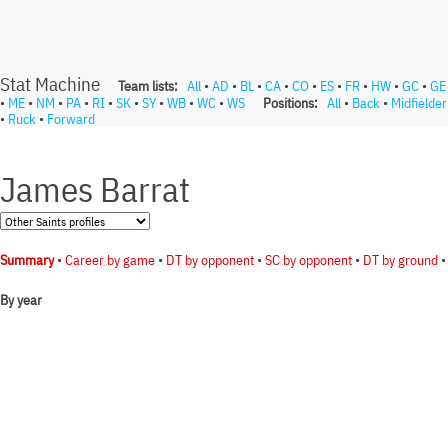
Stat Machine
Team lists:
All
•
AD
•
BL
•
CA
•
CO
•
ES
•
FR
•
HW
•
GC
•
GE
•
ME
•
NM
•
PA
•
RI
•
SK
•
SY
•
WB
•
WC
•
WS
Positions:
All
•
Back
•
Midfielder
•
Ruck
•
Forward