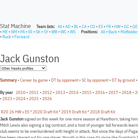
Stat Machine
Team lists:
All
•
AD
•
BL
•
CA
•
CO
•
ES
•
FR
•
HW
•
GC
•
GE
•
ME
•
NM
•
PA
•
RI
•
SK
•
SY
•
WB
•
WC
•
WS
Positions:
All
•
Back
•
Midfielder
•
Ruck
•
Forward