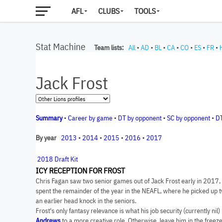
AFL
CLUBS
TOOLS
Stat Machine
Team lists:
All
•
AD
•
BL
•
CA
•
CO
•
ES
•
FR
•