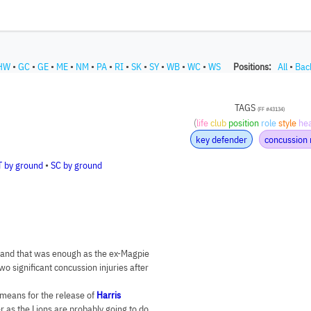
HW
•
GC
•
GE
•
ME
•
NM
•
PA
•
RI
•
SK
•
SY
•
WB
•
WC
•
WS
Positions:
All
•
Bac