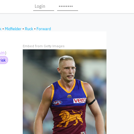
k
•
Midfielder
•
Ruck
•
Forward