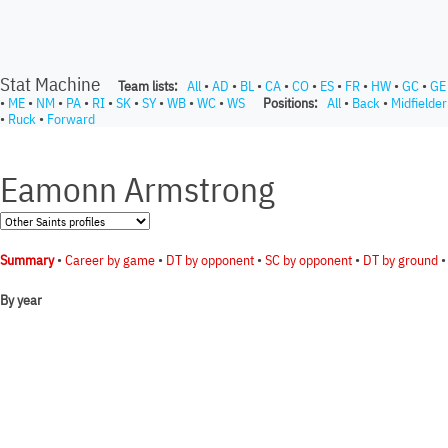
Stat Machine
Team lists:
All
•
AD
•
BL
•
CA
•
CO
•
ES
•
FR
•
HW
•
GC
•
GE
•
ME
•
NM
•
PA
•
RI
•
SK
•
SY
•
WB
•
WC
•
WS
Positions:
All
•
Back
•
Midfielder
•
Ruck
•
Forward