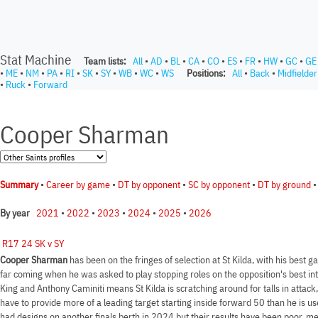
Stat Machine
Team lists:
All
•
AD
•
BL
•
CA
•
CO
•
ES
•
FR
•
HW
•
GC
•
GE
•
ME
•
NM
•
PA
•
RI
•
SK
•
SY
•
WB
•
WC
•
WS
Positions:
All
•
Back
•
Midfielder
•
Ruck
•
Forward