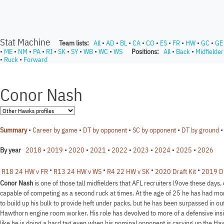
Stat Machine
Team lists:
All
•
AD
•
BL
•
CA
•
CO
•
ES
•
FR
•
HW
•
GC
•
GE
•
ME
•
NM
•
PA
•
RI
•
SK
•
SY
•
WB
•
WC
•
WS
Positions:
All
•
Back
•
Midfielder
•
Ruck
•
Forward