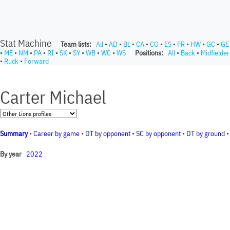
Stat Machine
Team lists:
All
•
AD
•
BL
•
CA
•
CO
•
ES
•
FR
•
HW
•
GC
•
GE
•
ME
•
NM
•
PA
•
RI
•
SK
•
SY
•
WB
•
WC
•
WS
Positions:
All
•
Back
•
Midfielder
•
Ruck
•
Forward