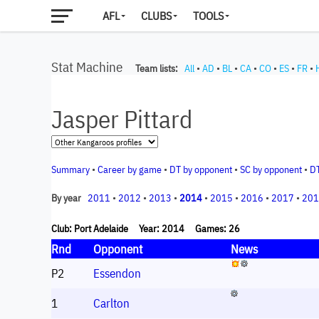
AFL
CLUBS
TOOLS
Stat Machine
Team lists:
All
•
AD
•
BL
•
CA
•
CO
•
ES
•
FR
•