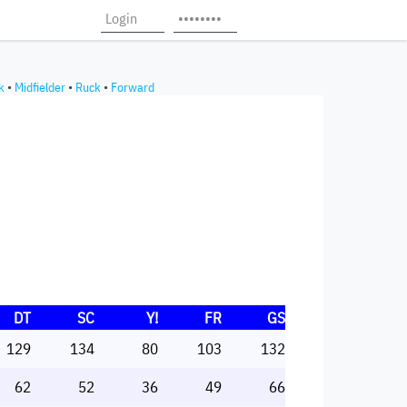
k
•
Midfielder
•
Ruck
•
Forward