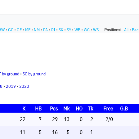
HW
•
GC
•
GE
•
ME
•
NM
•
PA
•
RI
•
SK
•
SY
•
WB
•
WC
•
WS
Positions:
All
•
Bac