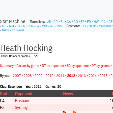
Stat Machine
Team lists:
All
•
AD
•
BL
•
CA
•
CO
•
ES
•
FR
•
HW
•
GC
•
GE
•
ME
•
NM
•
PA
•
RI
•
SK
•
SY
•
WB
•
WC
•
WS
Positions:
All
•
Back
•
Midfielder
•
Ruck
•
Forward