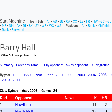
Stat Machine
Team lists:
All
•
AD
•
BL
•
CA
•
CO
•
ES
•
FR
•
HW
•
GC
•
GE
•
ME
•
NM
•
PA
•
RI
•
SK
•
SY
•
WB
•
WC
•
WS
Positions:
All
•
Back
•
Midfielder
•
Ruck
•
Forward