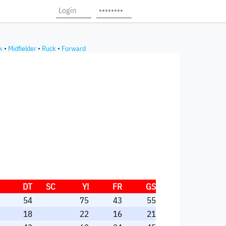
k
•
Midfielder
•
Ruck
•
Forward