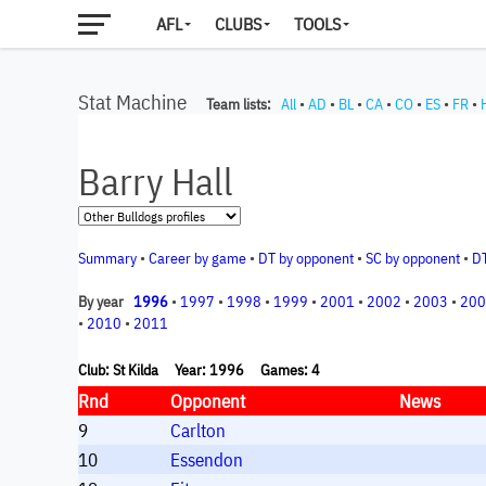
AFL
CLUBS
TOOLS
Stat Machine
Team lists:
All
•
AD
•
BL
•
CA
•
CO
•
ES
•
FR
•