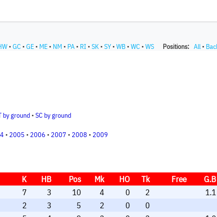
HW
•
GC
•
GE
•
ME
•
NM
•
PA
•
RI
•
SK
•
SY
•
WB
•
WC
•
WS
Positions:
All
•
Bac