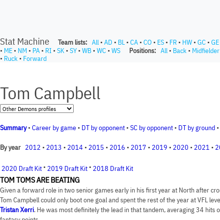
Stat Machine
Team lists:
All
•
AD
•
BL
•
CA
•
CO
•
ES
•
FR
•
HW
•
GC
•
GE
•
ME
•
NM
•
PA
•
RI
•
SK
•
SY
•
WB
•
WC
•
WS
Positions:
All
•
Back
•
Midfielder
•
Ruck
•
Forward