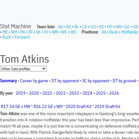
Stat Machine
Team lists:
All
•
AD
•
BL
•
CA
•
CO
•
ES
•
FR
•
HW
•
GC
•
GE
•
ME
•
NM
•
PA
•
RI
•
SK
•
SY
•
WB
•
WC
•
WS
Positions:
All
•
Back
•
Midfielder
•
Ruck
•
Forward