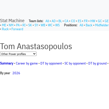
Stat Machine
Team lists:
All
•
AD
•
BL
•
CA
•
CO
•
ES
•
FR
•
HW
•
GC
•
GE
•
ME
•
NM
•
PA
•
RI
•
SK
•
SY
•
WB
•
WC
•
WS
Positions:
All
•
Back
•
Midfielder
•
Ruck
•
Forward