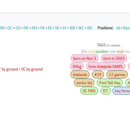
HW
•
GC
•
GE
•
ME
•
NM
•
PA
•
RI
•
SK
•
SY
•
WB
•
WC
•
WS
Positions:
All
•
Bac