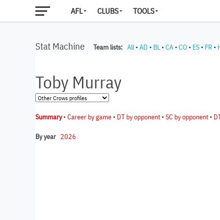
AFL
CLUBS
TOOLS
Stat Machine
Team lists:
All
•
AD
•
BL
•
CA
•
CO
•
ES
•
FR
•