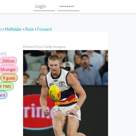
k
•
Midfielder
•
Ruck
•
Forward