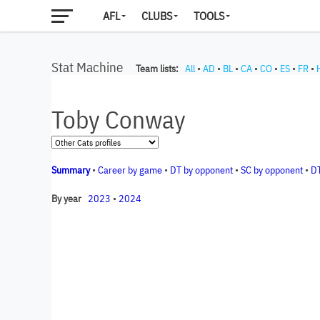
AFL
CLUBS
TOOLS
Stat Machine
Team lists:
All
•
AD
•
BL
•
CA
•
CO
•
ES
•
FR
•