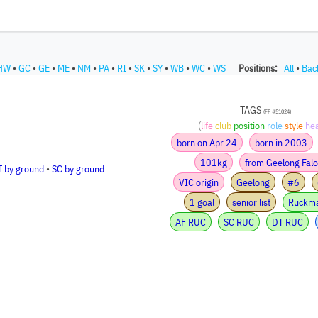
HW
•
GC
•
GE
•
ME
•
NM
•
PA
•
RI
•
SK
•
SY
•
WB
•
WC
•
WS
Positions:
All
•
Bac