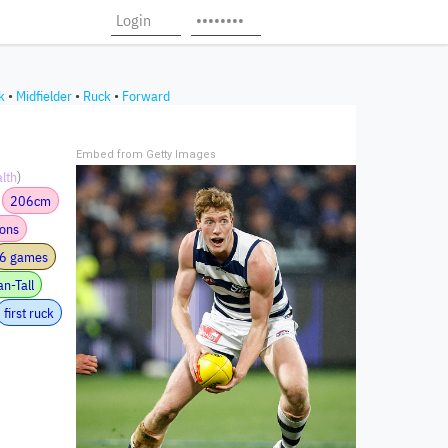
k
•
Midfielder
•
Ruck
•
Forward