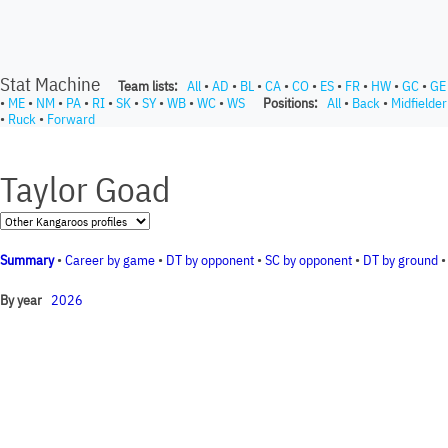
Stat Machine
Team lists:
All
•
AD
•
BL
•
CA
•
CO
•
ES
•
FR
•
HW
•
GC
•
GE
•
ME
•
NM
•
PA
•
RI
•
SK
•
SY
•
WB
•
WC
•
WS
Positions:
All
•
Back
•
Midfielder
•
Ruck
•
Forward