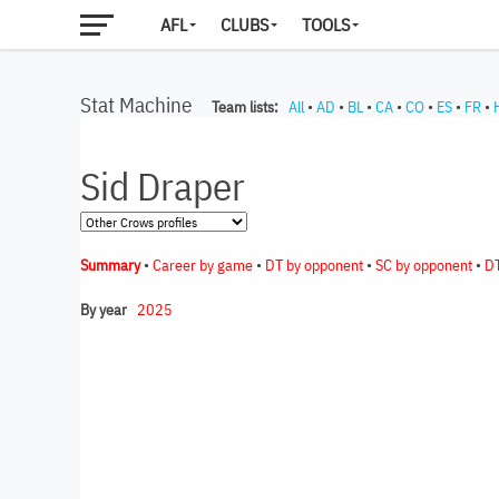
AFL
CLUBS
TOOLS
Stat Machine
Team lists:
All
•
AD
•
BL
•
CA
•
CO
•
ES
•
FR
•