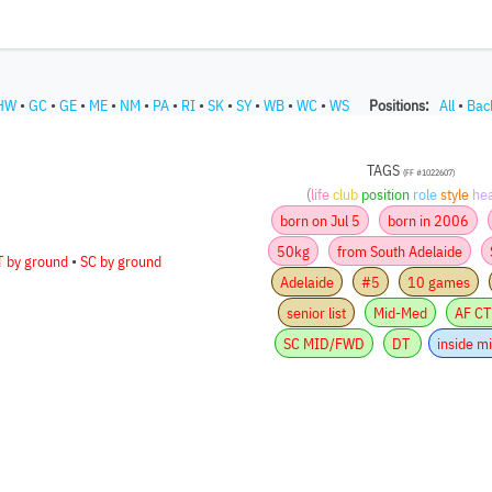
HW
•
GC
•
GE
•
ME
•
NM
•
PA
•
RI
•
SK
•
SY
•
WB
•
WC
•
WS
Positions:
All
•
Bac