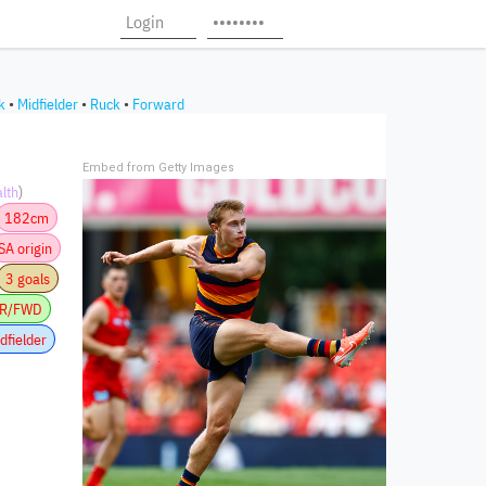
k
•
Midfielder
•
Ruck
•
Forward