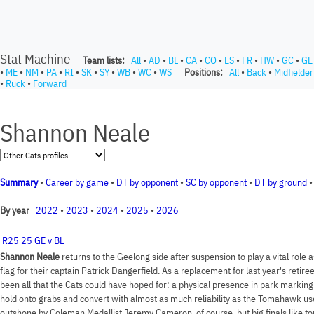
Stat Machine
Team lists:
All
•
AD
•
BL
•
CA
•
CO
•
ES
•
FR
•
HW
•
GC
•
GE
•
ME
•
NM
•
PA
•
RI
•
SK
•
SY
•
WB
•
WC
•
WS
Positions:
All
•
Back
•
Midfielder
•
Ruck
•
Forward