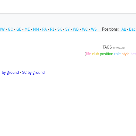
HW
•
GC
•
GE
•
ME
•
NM
•
PA
•
RI
•
SK
•
SY
•
WB
•
WC
•
WS
Positions:
All
•
Bac