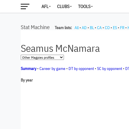
AFL
CLUBS
TOOLS
Stat Machine
Team lists:
All
•
AD
•
BL
•
CA
•
CO
•
ES
•
FR
•