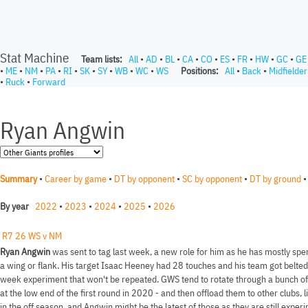
Stat Machine
Team lists:
All
•
AD
•
BL
•
CA
•
CO
•
ES
•
FR
•
HW
•
GC
•
GE
•
ME
•
NM
•
PA
•
RI
•
SK
•
SY
•
WB
•
WC
•
WS
Positions:
All
•
Back
•
Midfielder
•
Ruck
•
Forward