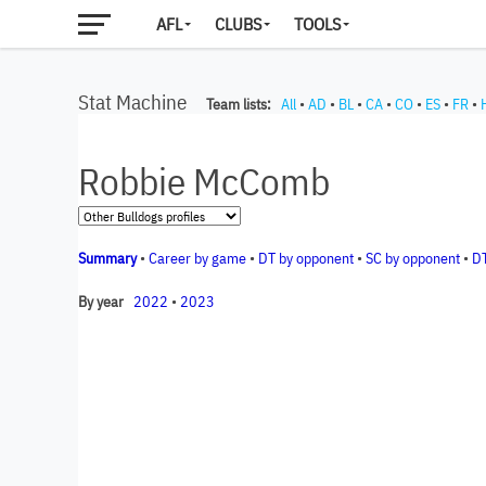
AFL
CLUBS
TOOLS
Stat Machine
Team lists:
All
•
AD
•
BL
•
CA
•
CO
•
ES
•
FR
•