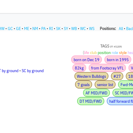
HW
•
GC
•
GE
•
ME
•
NM
•
PA
•
RI
•
SK
•
SY
•
WB
•
WC
•
WS
Positions:
All
•
Bac