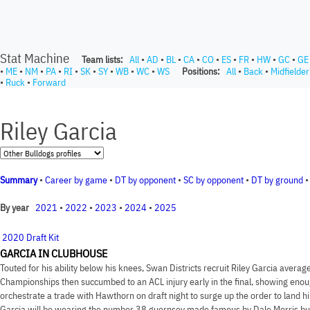
Stat Machine
Team lists:
All
•
AD
•
BL
•
CA
•
CO
•
ES
•
FR
•
HW
•
GC
•
GE
•
ME
•
NM
•
PA
•
RI
•
SK
•
SY
•
WB
•
WC
•
WS
Positions:
All
•
Back
•
Midfielder
•
Ruck
•
Forward