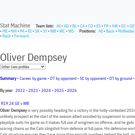
Stat Machine
Team lists:
All
•
AD
•
BL
•
CA
•
CO
•
ES
•
FR
•
HW
•
GC
•
GE
•
ME
•
NM
•
PA
•
RI
•
SK
•
SY
•
WB
•
WC
•
WS
Positions:
All
•
Back
•
Midfielder
•
Ruck
•
Forward