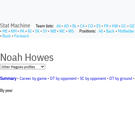
Stat Machine
Team lists:
All
•
AD
•
BL
•
CA
•
CO
•
ES
•
FR
•
HW
•
GC
•
GE
•
ME
•
NM
•
PA
•
RI
•
SK
•
SY
•
WB
•
WC
•
WS
Positions:
All
•
Back
•
Midfielder
•
Ruck
•
Forward