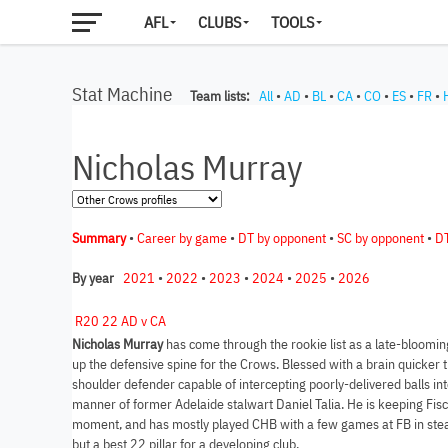
AFL
CLUBS
TOOLS
Stat Machine
Team lists:
All
•
AD
•
BL
•
CA
•
CO
•
ES
•
FR
•