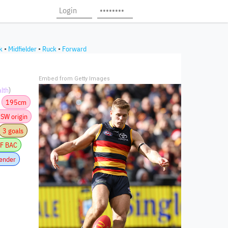
k
•
Midfielder
•
Ruck
•
Forward