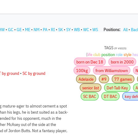
HW
•
GC
•
GE
•
ME
•
NM
•
PA
•
RI
•
SK
•
SY
•
WB
•
WC
•
WS
Positions:
All
•
Bac